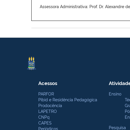
Assessora Administrativa: Prof. Dr. Alexandre d
Acessos
Atividad
PARFOR
Ensino
Pibid e Residência Pedagógica
Té
Prodocência
Gr
LAPETRO
Pó
CNPq
En
CAPES
Pesquisa
Periódicos