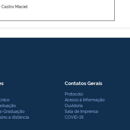
e Castro Maciel
es
Contatos Gerais
Protocolo
cnico
Acesso à Informação
aduação
Ouvidoria
s-Graduação
Sala de Imprensa
sino a distância
COVID-19