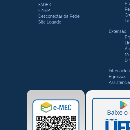
Pr
FADEX
Pe
FINEP
Gr
Desconectar da Rede
La
Site Legado
Extensão
Pr
Li
Ár
Mo
Di
Internacion
Egressos
Assistência