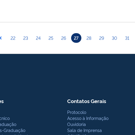
22
23
24
25
26
27
28
29
30
31
es
Contatos Gerais
Protocolo
cnico
Acesso à Informação
aduação
Ouvidoria
s-Graduação
Sala de Imprensa