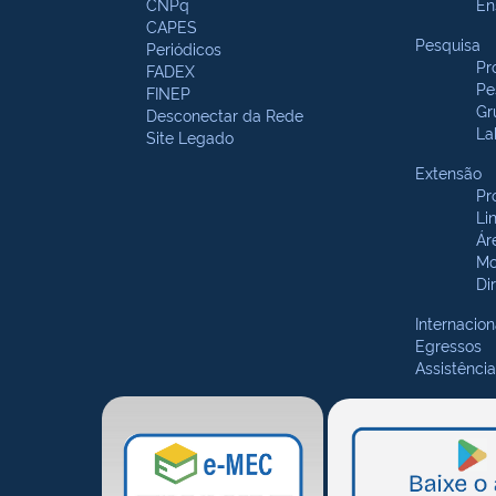
CNPq
En
CAPES
Pesquisa
Periódicos
Pr
FADEX
Pe
FINEP
Gr
Desconectar da Rede
La
Site Legado
Extensão
Pr
Li
Ár
Mo
Di
Internacion
Egressos
Assistência