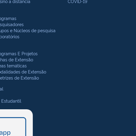
sino a distância
COVID-19
ogramas
squisadores
upos e Núcleos de pesquisa
boratórios
ogramas E Projetos
nhas de Extensão
eas temáticas
dalidades de Extensão
retrizes de Extensão
al
 Estudantil