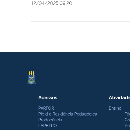
12/04/2025 09:20
Acessos
Atividad
PARFOR
Ensino
Pibid e Residência Pedagógica
Té
Prodocência
Gr
LAPETRO
Pó