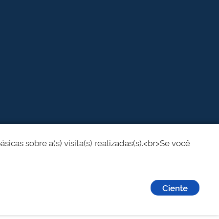
cas sobre a(s) visita(s) realizadas(s).<br>Se você
Ciente