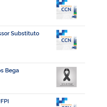
ssor Substituto
os Bega
UFPI