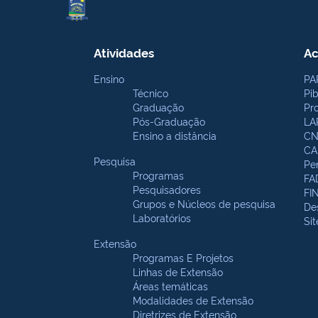
Atividades
Ac
Ensino
PA
Técnico
Pi
Graduação
Pr
Pós-Graduação
LA
Ensino a distância
CN
CA
Pesquisa
Pe
Programas
FA
Pesquisadores
FI
Grupos e Núcleos de pesquisa
De
Laboratórios
Si
Extensão
Programas E Projetos
Linhas de Extensão
Áreas temáticas
Modalidades de Extensão
Diretrizes de Extensão