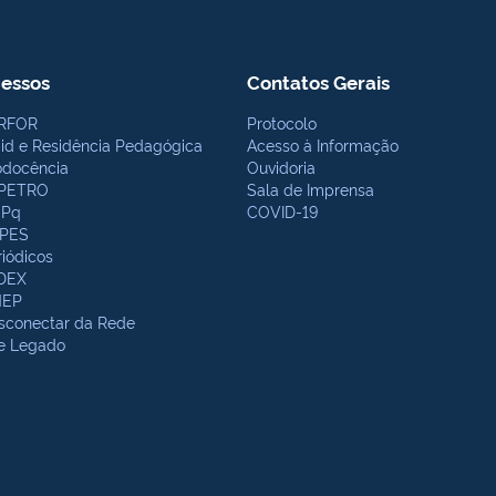
essos
Contatos Gerais
RFOR
Protocolo
bid e Residência Pedagógica
Acesso à Informação
odocência
Ouvidoria
PETRO
Sala de Imprensa
Pq
COVID-19
PES
riódicos
DEX
NEP
sconectar da Rede
te Legado