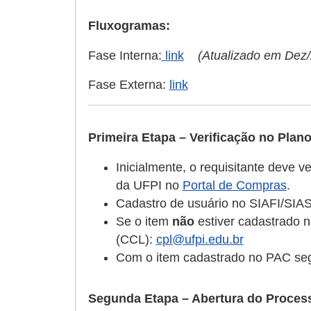
Fluxogramas:
Fase Interna:
link
(Atualizado em Dez
Fase Externa:
link
Primeira Etapa – Verificação no Plan
Inicialmente, o requisitante deve 
da UFPI no
Portal de Compras
.
Cadastro de usuário no SIAFI/SI
Se o item
não
estiver cadastrado 
(CCL):
cpl@ufpi.edu.br
Com o item cadastrado no PAC seg
Segunda Etapa – Abertura do Process