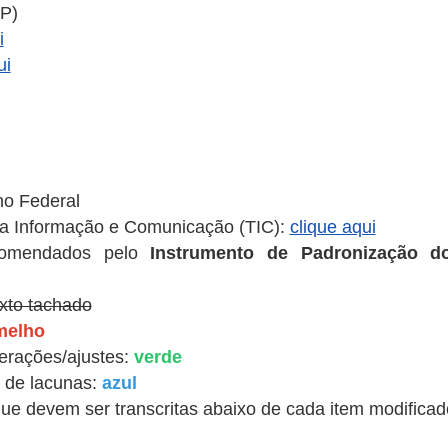
TP)
i
ui
no Federal
da Informação e Comunicação (TIC):
clique aqui
ecomendados pelo
Instrumento de Padronização d
exto tachado
melho
erações/ajustes:
verde
 de lacunas:
azul
 que devem ser transcritas abaixo de cada item modifica