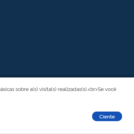
cas sobre a(s) visita(s) realizadas(s).<br>Se você
Ciente