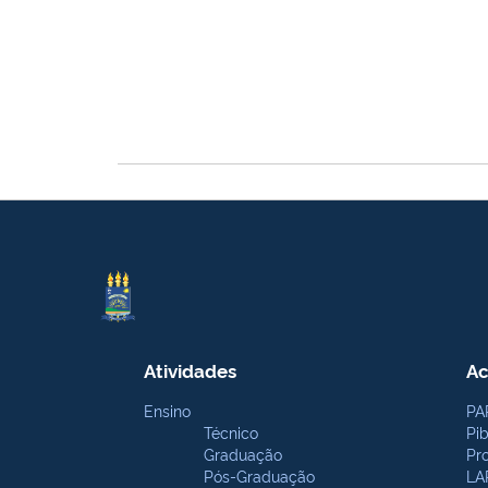
Atividades
Ac
Ensino
PA
Técnico
Pi
Graduação
Pr
Pós-Graduação
LA