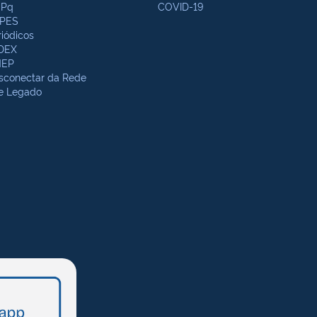
Pq
COVID-19
PES
riódicos
DEX
NEP
sconectar da Rede
te Legado