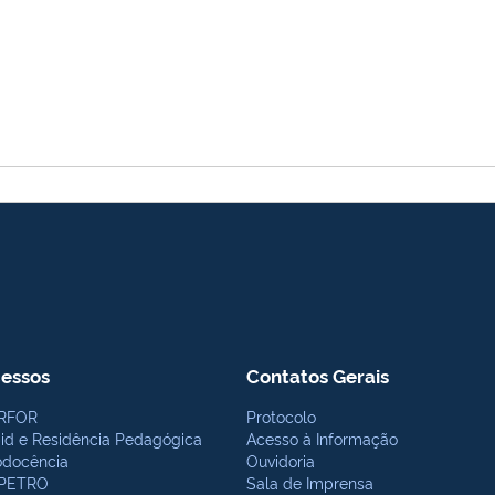
essos
Contatos Gerais
RFOR
Protocolo
bid e Residência Pedagógica
Acesso à Informação
odocência
Ouvidoria
PETRO
Sala de Imprensa