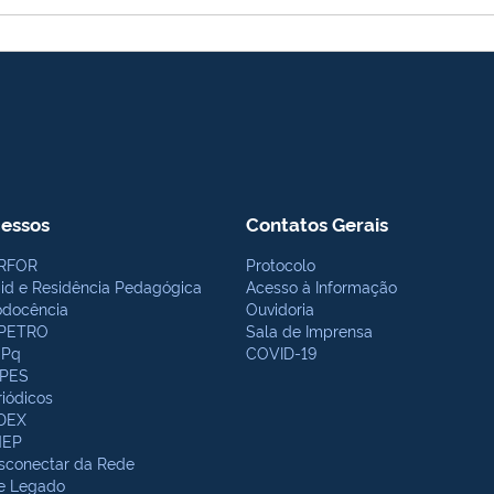
essos
Contatos Gerais
RFOR
Protocolo
bid e Residência Pedagógica
Acesso à Informação
odocência
Ouvidoria
PETRO
Sala de Imprensa
Pq
COVID-19
PES
riódicos
DEX
NEP
sconectar da Rede
te Legado