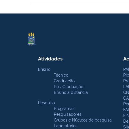
Atividades
Ac
Ensino
PA
Técnico
Pi
Graduação
Pr
Pós-Graduação
LA
Ensino a distância
CN
CA
Pesquisa
Pe
Programas
FA
Pesquisadores
FI
Grupos e Núcleos de pesquisa
De
Laboratórios
Si