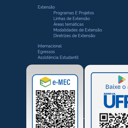
Extensão
Programas E Projetos
Linhas de Extensão
Áreas temáticas
Modalidades de Extensão
Diretrizes de Extensão
Internacional
Egressos
Assistência Estudantil