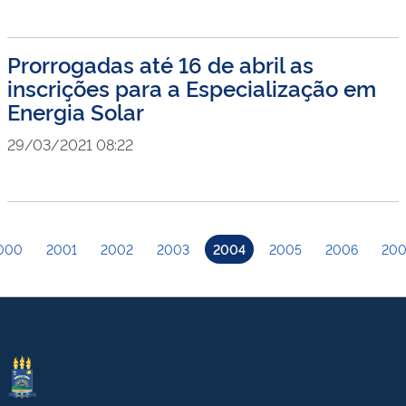
Prorrogadas até 16 de abril as
inscrições para a Especialização em
Energia Solar
29/03/2021 08:22
000
2001
2002
2003
2004
2005
2006
200