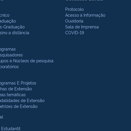
Protocolo
cnico
Acesso à Informação
aduação
Ouvidoria
s-Graduação
Sala de Imprensa
sino a distância
COVID-19
ogramas
squisadores
upos e Núcleos de pesquisa
boratórios
ogramas E Projetos
nhas de Extensão
eas temáticas
dalidades de Extensão
retrizes de Extensão
al
 Estudantil