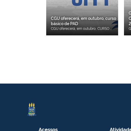
G
CGU oferecerá, em outubro, curso
C
básico de PAD
CGU oferecerá, em outubro, CURSO BÁSICO DE PROCESSO ADMINISTRATIVO DISCIPLINAR. As informações sobre este e outros eventos de capacitação poderão ser acessadas pelo site https://corregedorias.gov.br/acoes-e-programas/cursos.
Acessos
Atividad