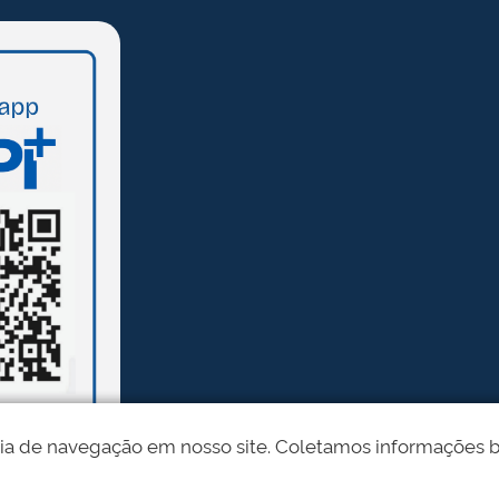
ia de navegação em nosso site. Coletamos informações bási