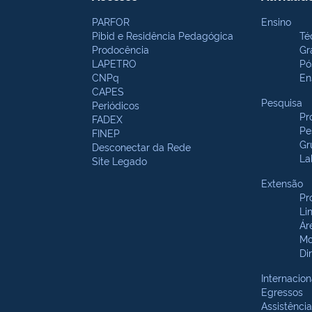
PARFOR
Ensino
Pibid e Residência Pedagógica
Té
Prodocência
Gr
LAPETRO
Pó
CNPq
En
CAPES
Pesquisa
Periódicos
Pr
FADEX
Pe
FINEP
Gr
Desconectar da Rede
La
Site Legado
Extensão
Pr
Li
Ár
Mo
Di
Internacion
Egressos
Assistência