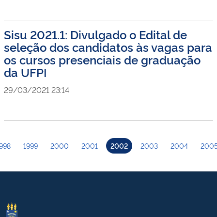
Sisu 2021.1: Divulgado o Edital de
seleção dos candidatos às vagas para
os cursos presenciais de graduação
da UFPI
29/03/2021 23:14
998
1999
2000
2001
2002
2003
2004
200