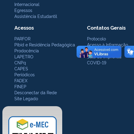
Internacional
Egressos
Assistência Estudantil
Acessos
Contatos Gerais
PARFOR
Protocolo
Pibid e Residência Pedagógica
Acesso à Informação
Prodocência
Ouvidoria
LAPETRO
Sala de Imprensa
CNPq
COVID-19
CAPES
Periódicos
FADEX
FINEP
Desconectar da Rede
Site Legado