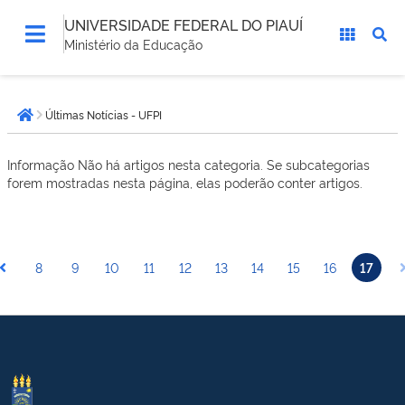
UNIVERSIDADE FEDERAL DO PIAUÍ
Ministério da Educação
Você
Últimas Notícias - UFPI
está
Página inicial
aqui:
Informação
Não há artigos nesta categoria. Se subcategorias
forem mostradas nesta página, elas poderão conter artigos.
8
9
10
11
12
13
14
15
16
17