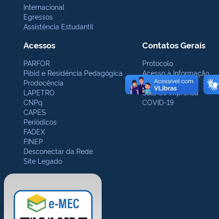
Internacional
Egressos
Assistência Estudantil
Acessos
Contatos Gerais
PARFOR
Protocolo
Pibid e Residência Pedagógica
Acesso à Informação
Prodocência
Ouvidoria
LAPETRO
Sala de Imprensa
CNPq
COVID-19
CAPES
Periódicos
FADEX
FINEP
Desconectar da Rede
Site Legado