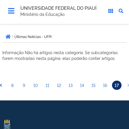
UNIVERSIDADE FEDERAL DO PIAUÍ
Ministério da Educação
Você
Últimas Notícias - UFPI
está
Página inicial
aqui:
Informação
Não há artigos nesta categoria. Se subcategorias
forem mostradas nesta página, elas poderão conter artigos.
8
9
10
11
12
13
14
15
16
17