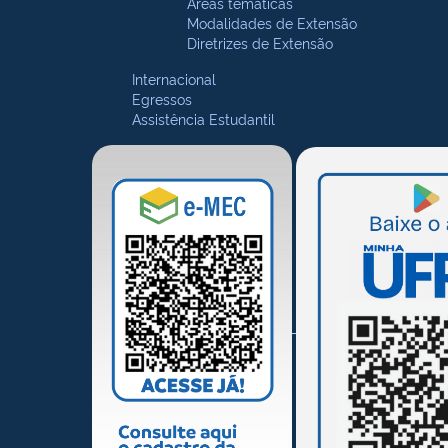
Áreas temáticas
Modalidades de Extensão
Diretrizes de Extensão
Internacional
Egressos
Assistência Estudantil