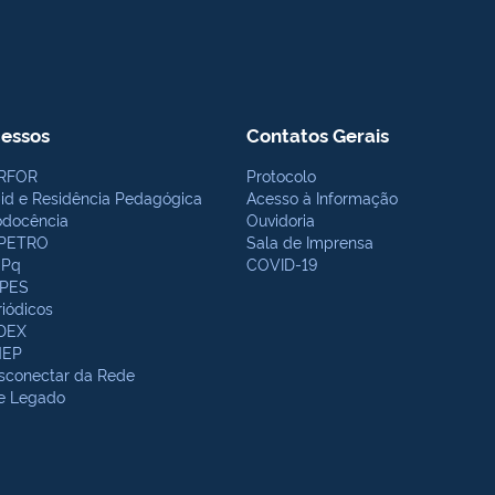
essos
Contatos Gerais
RFOR
Protocolo
bid e Residência Pedagógica
Acesso à Informação
odocência
Ouvidoria
PETRO
Sala de Imprensa
Pq
COVID-19
PES
riódicos
DEX
NEP
sconectar da Rede
te Legado