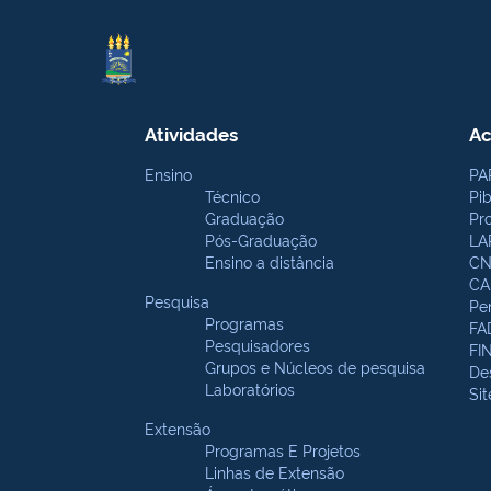
Atividades
Ac
Ensino
PA
Técnico
Pi
Graduação
Pr
Pós-Graduação
LA
Ensino a distância
CN
CA
Pesquisa
Pe
Programas
FA
Pesquisadores
FI
Grupos e Núcleos de pesquisa
De
Laboratórios
Si
Extensão
Programas E Projetos
Linhas de Extensão