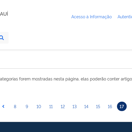
AUÍ
Acesso à Informação
Autenti
ategorias forem mostradas nesta página, elas poderão conter artigo
8
9
10
11
12
13
14
15
16
17