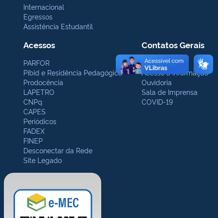
Internacional
Egressos
Assistência Estudantil
Acessos
Contatos Gerais
PARFOR
Protocolo
Pibid e Residência Pedagógica
Acesso à Informação
Prodocência
Ouvidoria
LAPETRO
Sala de Imprensa
CNPq
COVID-19
CAPES
Periódicos
FADEX
FINEP
Desconectar da Rede
Site Legado