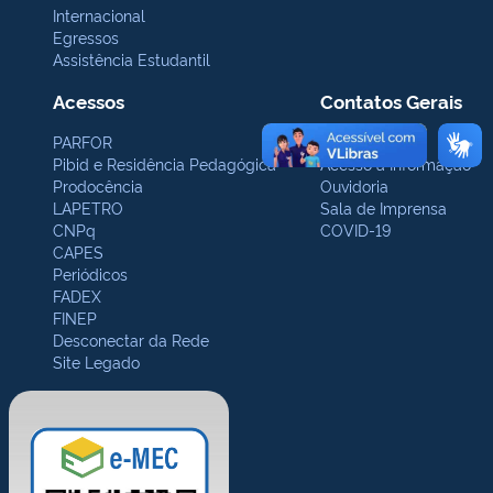
Internacional
Egressos
Assistência Estudantil
Acessos
Contatos Gerais
PARFOR
Protocolo
Pibid e Residência Pedagógica
Acesso à Informação
Prodocência
Ouvidoria
LAPETRO
Sala de Imprensa
CNPq
COVID-19
CAPES
Periódicos
FADEX
FINEP
Desconectar da Rede
Site Legado