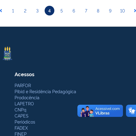
1
2
3
4
5
6
7
8
9
10
Acessos
PARFOR
Pibid e Residência Pedagógica
Prodocência
LAPETRO
CNPq
CAPES
Periódicos
FADEX
FINEP