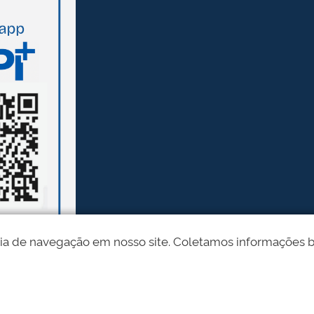
ia de navegação em nosso site. Coletamos informações bási