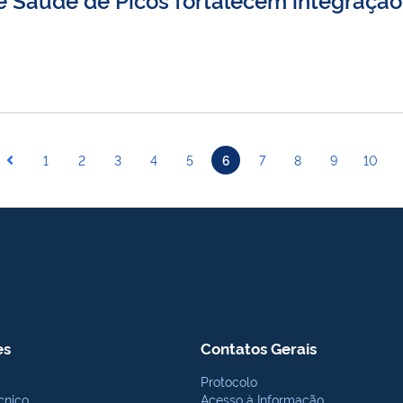
1
2
3
4
5
6
7
8
9
10
es
Contatos Gerais
Protocolo
cnico
Acesso à Informação