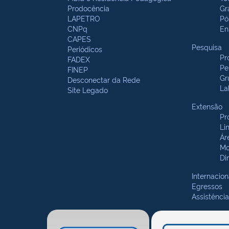
Prodocência
Gr
LAPETRO
Pó
CNPq
En
CAPES
Pesquisa
Periódicos
Pr
FADEX
Pe
FINEP
Gr
Desconectar da Rede
La
Site Legado
Extensão
Pr
Li
Ár
Mo
Di
Internacion
Egressos
Assistência