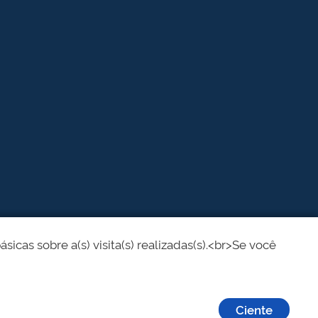
cas sobre a(s) visita(s) realizadas(s).<br>Se você
Ciente