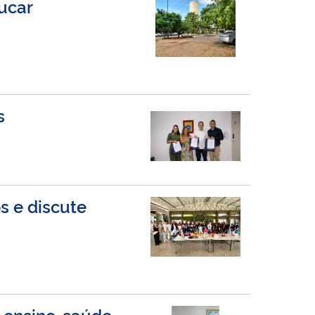
ucar
s
s e discute
o ensino-saúde