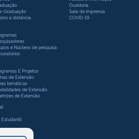
aduação
Ouvidoria
s-Graduação
Sala de Imprensa
sino a distância
COVID-19
ogramas
squisadores
upos e Núcleos de pesquisa
boratórios
ogramas E Projetos
nhas de Extensão
eas temáticas
dalidades de Extensão
retrizes de Extensão
al
 Estudantil