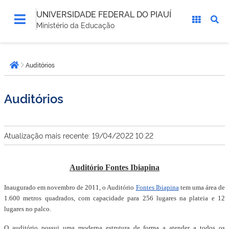
UNIVERSIDADE FEDERAL DO PIAUÍ
Ministério da Educação
Você
Auditórios
está
Página inicial
aqui:
Auditórios
Atualização mais recente: 19/04/2022 10:22
Auditório Fontes Ibiapina
Inaugurado em novembro de 2011, o Auditório
Fontes Ibiapina
tem uma área de
1.600 metros quadrados, com capacidade para 256 lugares na plateia e 12
lugares no palco.
O auditório possui uma moderna estrutura de forma a atender a todos os