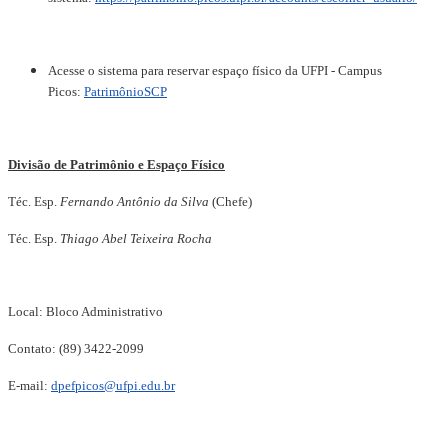
Acesse o sistema para reservar espaço físico da UFPI - Campus
Picos:
PatrimônioSCP
Divisão de Patrimônio e Espaço Físico
Téc. Esp.
Fernando Antônio da Silva
(Chefe)
Téc. Esp.
Thiago Abel Teixeira Rocha
Local: Bloco Administrativo
Contato:
(89) 3422-2099
E-mail:
dpefpicos@ufpi.edu.br