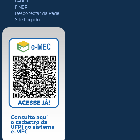
FADEX
FINEP
Desconectar da Rede
Site Legado