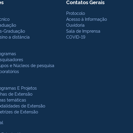
es
Contatos Gerais
Protocolo
cnico
Acesso à Informação
aduação
Ouvidoria
s-Graduação
Sala de Imprensa
sino a distância
COVID-19
ogramas
squisadores
upos e Núcleos de pesquisa
boratórios
ogramas E Projetos
nhas de Extensão
eas temáticas
dalidades de Extensão
retrizes de Extensão
al