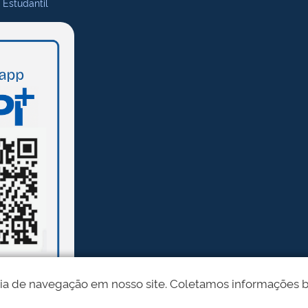
 Estudantil
ia de navegação em nosso site. Coletamos informações bási