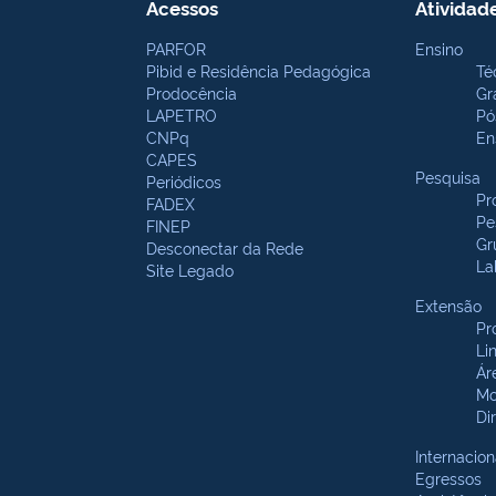
Acessos
Atividad
PARFOR
Ensino
Pibid e Residência Pedagógica
Té
Prodocência
Gr
LAPETRO
Pó
CNPq
En
CAPES
Pesquisa
Periódicos
Pr
FADEX
Pe
FINEP
Gr
Desconectar da Rede
La
Site Legado
Extensão
Pr
Li
Ár
Mo
Di
Internacion
Egressos