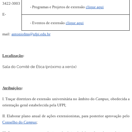
3422-3003
- Programas e Projetos de extensão
clique aqui
E-
- Eventos de extensão
clique aqui
mail:
antoniofms@ufpi.edu.br
Localização
:
Sala do Comitê de Ética (próximo a xeróx)
Atribuições
:
I. Traçar diretrizes de extensão universitária no âmbito do
Campus
, obedecida a
orientação geral estabelecida pela UFPI;
II. Elaborar plano anual de ações extensionistas, para posterior aprovação pelo
Conselho do
Campus
;