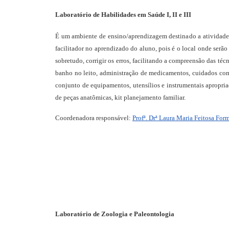
Laboratório de Habilidades em Saúde I, II e III
É um ambiente de ensino/aprendizagem destinado a atividades
facilitador no aprendizado do aluno, pois é o local onde serão 
sobretudo, corrigir os erros, facilitando a compreensão das té
banho no leito, administração de medicamentos, cuidados com
conjunto de equipamentos, utensílios e instrumentais apropriad
de peças anatômicas, kit planejamento familiar.
Coordenadora responsável:
Profª. Drª Laura Maria Feitosa For
Laboratório de Zoologia e Paleontologia