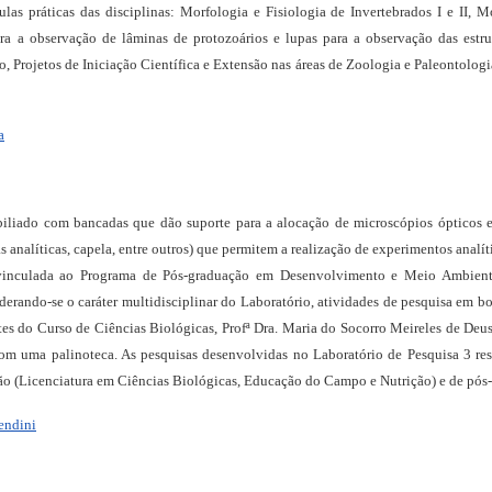
as práticas das disciplinas: Morfologia e Fisiologia de Invertebrados I e II, Mo
ra a observação de lâminas de protozoários e lupas para a observação das estru
o, Projetos de Iniciação Científica e Extensão nas áreas de Zoologia e Paleontologi
a
liado com bancadas que dão suporte para a alocação de microscópios ópticos e e
s analíticas, capela, entre outros) que permitem a realização de experimentos analí
, vinculada ao Programa de Pós-graduação em Desenvolvimento e Meio Ambien
iderando-se o caráter multidisciplinar do Laboratório, atividades de pesquisa em 
es do Curso de Ciências Biológicas, Profª Dra. Maria do Socorro Meireles de Deu
om uma palinoteca. As pesquisas desenvolvidas no Laboratório de Pesquisa 3 resu
ão (Licenciatura em Ciências Biológicas, Educação do Campo e Nutrição) e de pós
endini