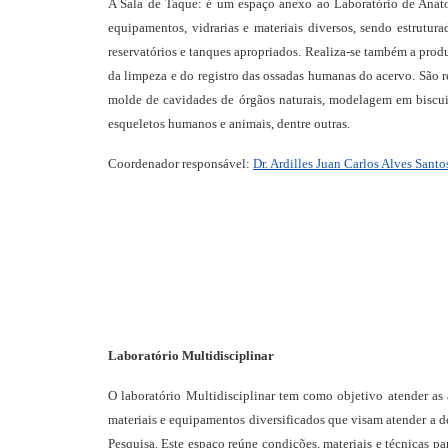
A Sala de Taque: é um espaço anexo ao Laboratório de Anat
equipamentos, vidrarias e materiais diversos, sendo estrut
reservatórios e tanques apropriados. Realiza-se também a pro
da limpeza e do registro das ossadas humanas do acervo. São r
molde de cavidades de órgãos naturais, modelagem em biscuit
esqueletos humanos e animais, dentre outras.
Coordenador responsável:
Dr. Ardilles Juan Carlos Alves Santo
Laboratório Multidisciplinar
O laboratório Multidisciplinar tem como objetivo atender a
materiais e equipamentos diversificados que visam atender a de
Pesquisa. Este espaço reúne condições, materiais e técnicas 