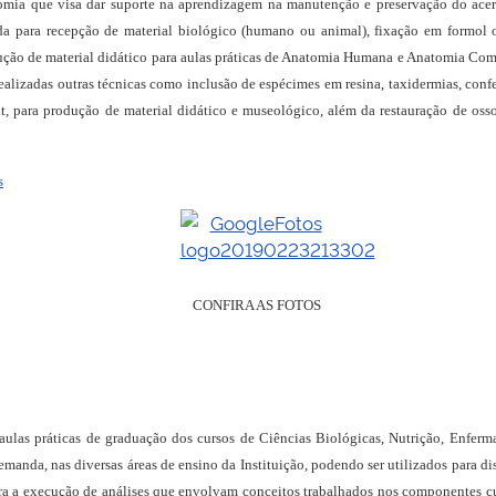
omia que visa dar suporte na aprendizagem na manutenção e preservação do acer
urada para recepção de material biológico (humano ou animal), fixação em formo
dução de material didático para aulas práticas de Anatomia Humana e Anatomia Co
ealizadas outras técnicas como inclusão de espécimes em resina, taxidermias, confe
, para produção de material didático e museológico, além da restauração de oss
s
CONFIRA AS FOTOS
s aulas práticas de graduação dos cursos de Ciências Biológicas, Nutrição, Enf
manda, nas diversas áreas de ensino da Instituição, podendo ser utilizados para di
para a execução de análises que envolvam conceitos trabalhados nos componentes cu