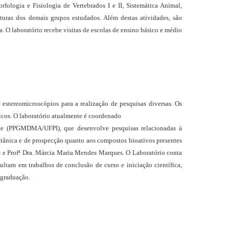
rfologia e Fisiologia de Vertebrados I e II, Sistemática Animal,
turas dos demais grupos estudados. Além destas atividades, são
a. O laboratório recebe visitas de escolas de ensino básico e médio
stereomicroscópios para a realização de pesquisas diversas. Os
ticos. O laboratório atualmente é coordenado
te (PPGMDMA/UFPI), que desenvolve pesquisas relacionadas à
botânica e de prospecção quanto aos compostos bioativos presentes
s e Profª Dra. Márcia Maria Mendes Marques. O Laboratório conta
ltam em trabalhos de conclusão de curso e iniciação científica,
-graduação.