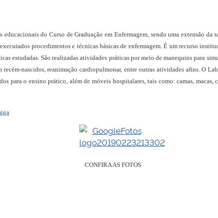
 educacionais do Curso de Graduação em Enfermagem, sendo uma extensão da sala 
executados procedimentos e técnicas básicas de enfermagem. É um recurso institucion
cnicas estudadas. São realizadas atividades práticas por meio de manequins para si
 recém-nascidos, reanimação cardiopulmonar, entre outras atividades afins. O La
os para o ensino prático, além de móveis hospitalares, tais como: camas, macas, c
miga
CONFIRA AS FOTOS