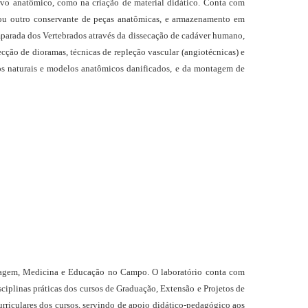
vo anatômico, como na criação de material didático. Conta com
l ou outro conservante de peças anatômicas, e armazenamento em
mparada dos Vertebrados através da dissecação de cadáver humano,
cção de dioramas, técnicas de repleção vascular (angiotécnicas) e
os naturais e modelos anatômicos danificados, e da montagem de
ermagem, Medicina e Educação no Campo. O laboratório conta com
sciplinas práticas dos cursos de Graduação, Extensão e Projetos de
rriculares dos cursos, servindo de apoio didático-pedagógico aos