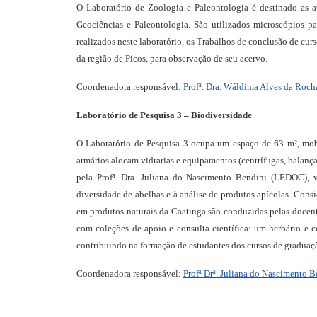
O Laboratório de Zoologia e Paleontologia é destinado as aul
Geociências e Paleontologia. São utilizados microscópios pa
realizados neste laboratório, os Trabalhos de conclusão de curs
da região de Picos, para observação de seu acervo.
Coordenadora responsável:
Profª. Dra. Wáldima Alves da Roch
Laboratório de Pesquisa 3 – Biodiversidade
O Laboratório de Pesquisa 3 ocupa um espaço de 63 m², mobi
armários alocam vidrarias e equipamentos (centrífugas, balança
pela Profª. Dra. Juliana do Nascimento Bendini (LEDOC)
diversidade de abelhas e à análise de produtos apícolas. Cons
em produtos naturais da Caatinga são conduzidas pelas docent
com coleções de apoio e consulta científica: um herbário e c
contribuindo na formação de estudantes dos cursos de graduaç
Coordenadora responsável:
Profª Drª. Juliana do Nascimento B