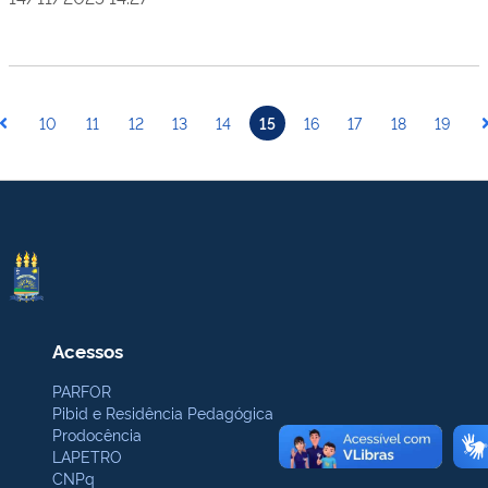
10
11
12
13
14
15
16
17
18
19
Acessos
PARFOR
Pibid e Residência Pedagógica
Prodocência
LAPETRO
CNPq