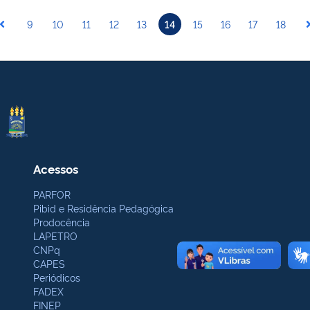
9
10
11
12
13
14
15
16
17
18
Acessos
PARFOR
Pibid e Residência Pedagógica
Prodocência
LAPETRO
CNPq
CAPES
Periódicos
FADEX
FINEP