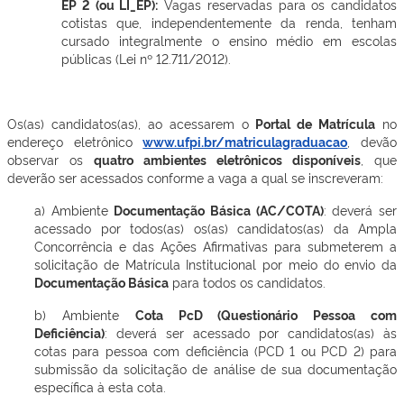
EP 2 (ou LI_EP):
Vagas reservadas para os candidatos
cotistas que, independentemente da renda, tenham
cursado integralmente o ensino médio em escolas
públicas (Lei nº 12.711/2012).
Os(as) candidatos(as), ao acessarem o
Portal de Matrícula
no
endereço eletrônico
www.ufpi.br/matriculagraduacao
, devão
observar os
quatro ambientes eletrônicos disponíveis
, que
deverão ser acessados conforme a vaga a qual se inscreveram:
a) Ambiente
Documentação Básica (AC/COTA)
: deverá ser
acessado por todos(as) os(as) candidatos(as) da Ampla
Concorrência e das Ações Afirmativas para submeterem a
solicitação de Matrícula Institucional por meio do envio da
Documentação Básica
para todos os candidatos.
b) Ambiente
Cota PcD (Questionário Pessoa com
Deficiência)
: deverá ser acessado por candidatos(as) às
cotas para pessoa com deficiência (PCD 1 ou PCD 2) para
submissão da solicitação de análise de sua documentação
específica à esta cota.