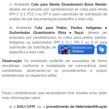
c) Ambiente
Cota para Renda (Questionário Baixa Renda)
:
deverá ser acessado por candidatos(as) às cotas para renda
(PPI 1, Q 1, PCD 1 ou EP 1) para submissão da solicitação de
análise de sua documentação específica à esta cota.
d) Ambiente
Cota para Pretos, Pardos, Indígenas e
Quilombolas (Questionário Etnia e Raça)
: deverá ser
acessado por candidatos(as) às cotas para pretos, pardos,
indígenas ou quilombolas (PPI 1, Q 1, PPI 2 ou Q 2) para
submissão da solicitação de análise de sua documentação
específica à esta cota.
Observação:
Os ambientes poderão ser acessados de forma
simultânea, conforme a modalidade de concorrência do(a)
candidato(a), observando-se os procedimentos e prazos
estabelecidos no respectivo edital.
Os(as) candidatos(as) que necessitarem tirar dúvidas e/ou obter
mais informações sobre:
a) o
SiSU/UFPI
, ou o
procedimento de Heteroidentificação