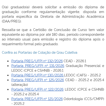
O(a) graduado(a) deverá solicitar a emissão do diploma de
graduação conforme regulamentação vigente, disposta em
portaria específica da Diretoria de Administração Acadêmica
(DAA/PREG).
Ressalta-se que a Certidão de Conclusão de Curso tem valor
equivalente ao diploma por até 180 dias, período correspondente
ao intervalo usual para emissão e registro do diploma após o
requerimento formal pelo graduado.
Confira as Portarias de Colação de Grau Coletiv
a
Portaria PREG/UFPI nº 132/2026
CEAD - 2026.1
Portaria PREG/UFPI nº 131/2026
Graduação Presencial e
LEDOC (CPCE e CSHNB) - 2026.1
Portaria PREG/UFPI nº 130/2026
LEDOC (CAFS) - 2025.2
Portaria PREG/UFPI nº 125/2026
CEAD - 2025.2 e 2025.4
(alteração)
Portaria PREG/UFPI nº 122/2026
LEDOC (CPCE e CSHNB)
- 2025.2 e 2025.4
Portaria PREG/UFPI nº 121/2026
Odontologia (CCS/CMPP)
- 2025.2