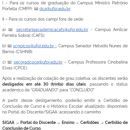
I – Para os cursos de graduação do Campus Ministro Petrônio
Portella (CMPP): 📧
dca@ufpi.edu.br
II – Para os cursos dos campi fora de sede:
a) 📧
secretariaacademicacafs@ufpi.edu.br
- Campus Amílcar
Ferreira Sobral (CAFS);
b) 📧
scgpicos@ufpi.edu.br -
Campus Senador Helvídio Nunes de
Barros (CSHNB);
c) 📧
secgradcpce@ufpi.edu.br
– Campus Professora Cinobelina
Elvas (CPCE).
Após a realização da colação de grau coletiva, os discentes serão
desligados em até 30 (trinta) dias úteis
, passando o status
acadêmico de “
GRADUANDO
” para “
CONCLUÍDO
”.
A partir desse desligamento, poderão emitir a Certidão de
Conclusão de Curso e o Histórico Escolar atualizado, disponíveis
no Portal do Discente/SIGAA, acessando o caminho:
SIGAA → Portal do Discente → Ensino → Certidões → Certidão de
Conclusão de Curso
.