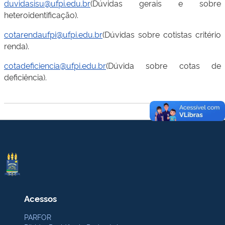
duvidasisu@ufpi.edu.br
(Dúvidas gerais e sobre
heteroidentificação).
cotarendaufpi@ufpi.edu.br
(Dúvidas sobre cotistas critério
renda).
cotadeficiencia@ufpi.edu.br
(Dúvida sobre cotas de
deficiência).
Acessos
PARFOR