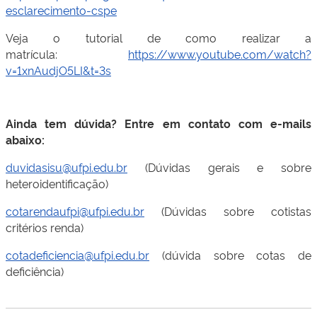
esclarecimento-cspe
Veja o tutorial de como realizar a
matrícula:
https://www.youtube.com/watch?
v=1xnAudjO5LI&t=3s
Ainda tem dúvida? Entre em contato com e-mails
abaixo:
duvidasisu@ufpi.edu.br
(Dúvidas gerais e sobre
heteroidentificação)
cotarendaufpi@ufpi.edu.br
(Dúvidas sobre cotistas
critérios renda)
cotadeficiencia@ufpi.edu.br
(dúvida sobre cotas de
deficiência)