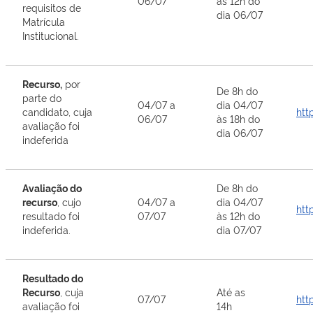
06/07
às 12h do
requisitos de
dia 06/07
Matrícula
Institucional.
Recurso,
por
De 8h do
parte do
04/07 a
dia 04/07
candidato, cuja
htt
06/07
às 18h do
avaliação foi
dia 06/07
indeferida
Avaliação do
De 8h do
recurso
, cujo
04/07 a
dia 04/07
htt
resultado foi
07/07
às 12h do
indeferida.
dia 07/07
Resultado do
Recurso
, cuja
Até as
07/07
htt
avaliação foi
14h