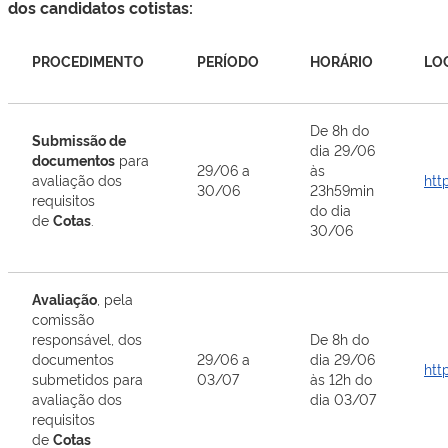
dos candidatos cotistas:
PROCEDIMENTO
PERÍODO
HORÁRIO
LO
De 8h do
Submissão de
dia 29/06
documentos
para
29/06 a
às
avaliação dos
htt
30/06
23h59min
requisitos
do dia
de
Cotas
.
30/06
Avaliação
, pela
comissão
responsável, dos
De 8h do
documentos
29/06 a
dia 29/06
htt
submetidos para
03/07
às 12h do
avaliação dos
dia 03/07
requisitos
de
Cotas