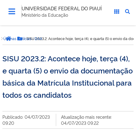
UNIVERSIDADE FEDERAL DO PIAUÍ
Ministério da Educação
Você
Últimas Notícias - DAA
SISU 2023.2: Acontece hoje, terça (4), e quarta (5) o envio da d
está
Página inicial
Botão Menu
aqui:
SISU 2023.2: Acontece hoje, terça (4),
e quarta (5) o envio da documentação
básica da Matrícula Institucional para
todos os candidatos
Publicado: 04/07/2023
Atualização mais recente:
09:20
04/07/2023 09:22