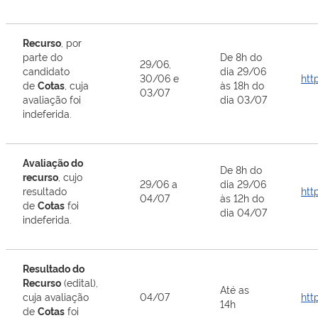
Recurso
, por
parte do
De 8h do
29/06,
candidato
dia 29/06
30/06 e
htt
de
Cotas
, cuja
às 18h do
03/07
avaliação foi
dia 03/07
indeferida.
Avaliação do
De 8h do
recurso
, cujo
29/06 a
dia 29/06
resultado
htt
04/07
às 12h do
de
Cotas
foi
dia 04/07
indeferida.
Resultado do
Recurso
(edital),
Até as
cuja avaliação
04/07
htt
14h
de
Cotas
foi