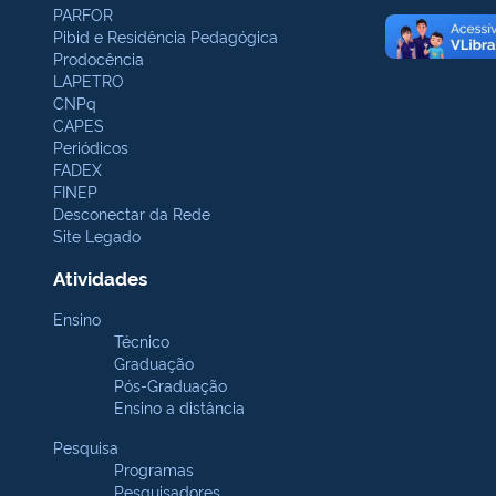
PARFOR
Pibid e Residência Pedagógica
Prodocência
LAPETRO
CNPq
CAPES
Periódicos
FADEX
FINEP
Desconectar da Rede
Site Legado
Atividades
Ensino
Técnico
Graduação
Pós-Graduação
Ensino a distância
Pesquisa
Programas
Pesquisadores