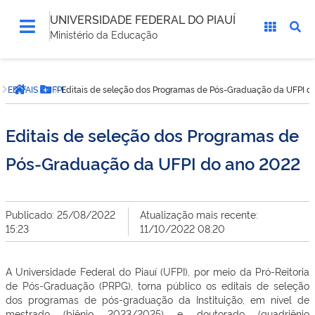
UNIVERSIDADE FEDERAL DO PIAUÍ
Ministério da Educação
Você
EDITAIS - UFPI
Editais de seleção dos Programas de Pós-Graduação da UFPI d
está
Página inicial
Botão Menu
aqui:
Editais de seleção dos Programas de
Pós-Graduação da UFPI do ano 2022
Publicado: 25/08/2022
Atualização mais recente:
15:23
11/10/2022 08:20
A Universidade Federal do Piauí (UFPI), por meio da Pró-Reitoria
de Pós-Graduação (PRPG), torna público os editais de seleção
dos programas de pós-graduação da Instituição, em nível de
mestrado (biênio 2023/2025) e doutorado (quadriênio