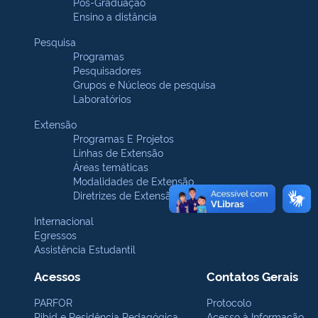
Pós-Graduação
Ensino a distância
Pesquisa
Programas
Pesquisadores
Grupos e Núcleos de pesquisa
Laboratórios
Extensão
Programas E Projetos
Linhas de Extensão
Áreas temáticas
Modalidades de Extensão
Diretrizes de Extensão
Internacional
Egressos
Assistência Estudantil
Acessos
Contatos Gerais
PARFOR
Protocolo
Pibid e Residência Pedagógica
Acesso à Informação