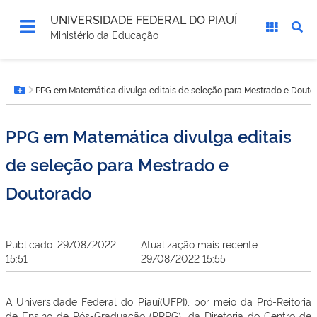
UNIVERSIDADE FEDERAL DO PIAUÍ
Ministério da Educação
Você
PPG em Matemática divulga editais de seleção para Mestrado e Douto
está
Botão Menu
aqui:
PPG em Matemática divulga editais
de seleção para Mestrado e
Doutorado
Publicado: 29/08/2022
Atualização mais recente:
15:51
29/08/2022 15:55
A Universidade Federal do Piauí(UFPI), por meio da Pró-Reitoria
de Ensino de Pós-Graduação (PRPG), da Diretoria do Centro de