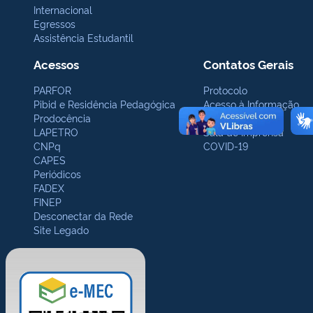
Internacional
Egressos
Assistência Estudantil
Acessos
Contatos Gerais
PARFOR
Protocolo
Pibid e Residência Pedagógica
Acesso à Informação
Prodocência
Ouvidoria
LAPETRO
Sala de Imprensa
CNPq
COVID-19
CAPES
Periódicos
FADEX
FINEP
Desconectar da Rede
Site Legado