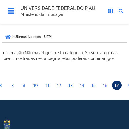
UNIVERSIDADE FEDERAL DO PIAUÍ
Ministério da Educação
Você
Últimas Notícias - UFPI
está
Página inicial
aqui:
Informação
Não há artigos nesta categoria. Se subcategorias
forem mostradas nesta página, elas poderão conter artigos.
8
9
10
11
12
13
14
15
16
17