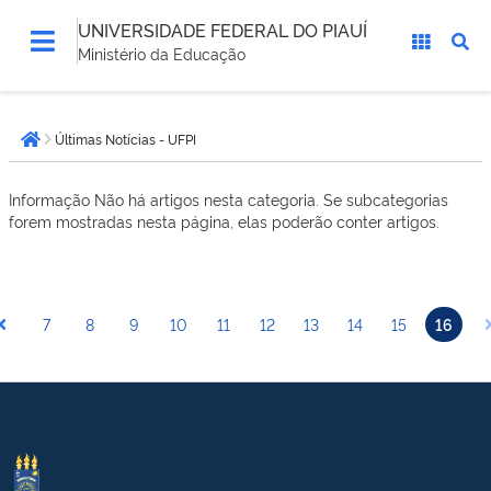
UNIVERSIDADE FEDERAL DO PIAUÍ
Ministério da Educação
Você
Últimas Notícias - UFPI
está
Página inicial
aqui:
Informação
Não há artigos nesta categoria. Se subcategorias
forem mostradas nesta página, elas poderão conter artigos.
7
8
9
10
11
12
13
14
15
16