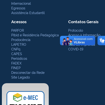
Internacional
Egressos
Assistência Estudantil
Acessos
Contatos Gerais
PARFOR
Protocolo
Pibid e Residência Pedagógica
Acesso à Informação
Prodocência
Ouvidoria
LAPETRO
Sala de Imprensa
CNPq
COVID-19
CAPES
Periódicos
FADEX
FINEP
Desconectar da Rede
Site Legado