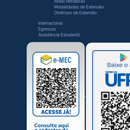
Áreas temáticas
Modalidades de Extensão
Diretrizes de Extensão
Internacional
Egressos
Assistência Estudantil