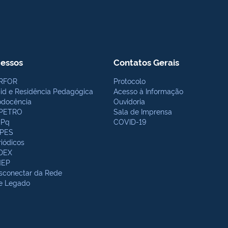
essos
Contatos Gerais
RFOR
Protocolo
bid e Residência Pedagógica
Acesso à Informação
odocência
Ouvidoria
PETRO
Sala de Imprensa
Pq
COVID-19
PES
riódicos
DEX
NEP
sconectar da Rede
te Legado