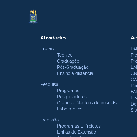
Atividades
Ac
Ensino
PA
Técnico
Pi
Graduação
Pr
Pós-Graduação
LA
Ensino a distância
CN
CA
Pesquisa
Pe
Programas
FA
Pesquisadores
FI
Grupos e Núcleos de pesquisa
De
Laboratórios
Si
Extensão
Programas E Projetos
Linhas de Extensão