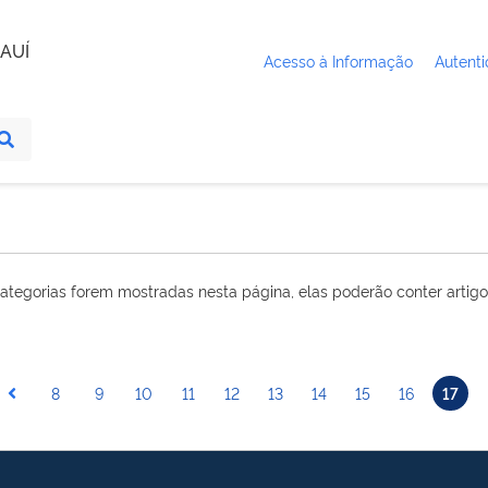
AUÍ
Acesso à Informação
Autenti
ategorias forem mostradas nesta página, elas poderão conter artigo
8
9
10
11
12
13
14
15
16
17