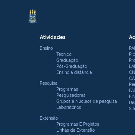
Atividades
Ac
Ensino
PA
Técnico
Pi
Graduação
Pr
Pós-Graduação
LA
Ensino a distância
CN
CA
Pesquisa
Pe
Programas
FA
Pesquisadores
FI
Grupos e Núcleos de pesquisa
De
Laboratórios
Si
Extensão
Programas E Projetos
Linhas de Extensão