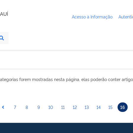
AUÍ
Acesso à Informação
Autenti
ategorias forem mostradas nesta página, elas poderão conter artigo
7
8
9
10
11
12
13
14
15
16