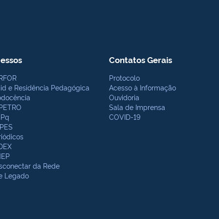
essos
Contatos Gerais
RFOR
Protocolo
bid e Residência Pedagógica
Acesso à Informação
odocência
Ouvidoria
PETRO
Sala de Imprensa
Pq
COVID-19
PES
riódicos
DEX
NEP
sconectar da Rede
te Legado