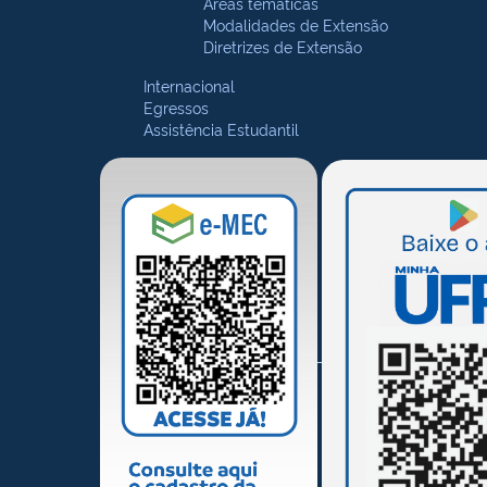
Áreas temáticas
Modalidades de Extensão
Diretrizes de Extensão
Internacional
Egressos
Assistência Estudantil