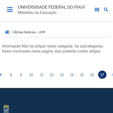
UNIVERSIDADE FEDERAL DO PIAUÍ
Ministério da Educação
Você
Últimas Notícias - UFPI
está
Página inicial
aqui:
Informação
Não há artigos nesta categoria. Se subcategorias
forem mostradas nesta página, elas poderão conter artigos.
8
9
10
11
12
13
14
15
16
17