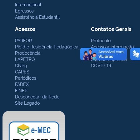
Internacional
Egressos
Assistência Estudantil
Acessos
Contatos Gerais
PARFOR
Protocolo
Pibid e Residência Pedagógica
Acesso à Informação
Prodocência
Ouvidoria
LAPETRO
Sala de Imprensa
CNPq
COVID-19
CAPES
Periódicos
FADEX
FINEP
Desconectar da Rede
Site Legado