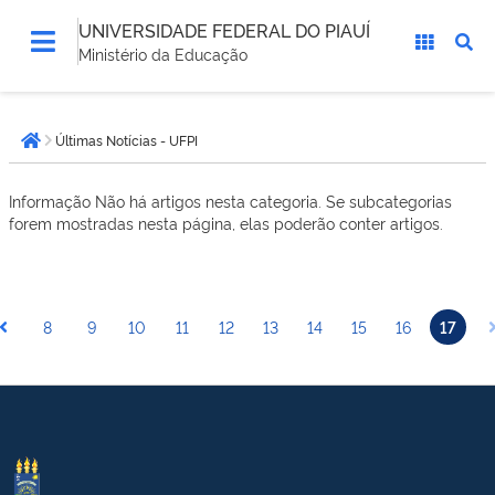
UNIVERSIDADE FEDERAL DO PIAUÍ
Ministério da Educação
Você
Últimas Notícias - UFPI
está
Página inicial
aqui:
Informação
Não há artigos nesta categoria. Se subcategorias
forem mostradas nesta página, elas poderão conter artigos.
8
9
10
11
12
13
14
15
16
17