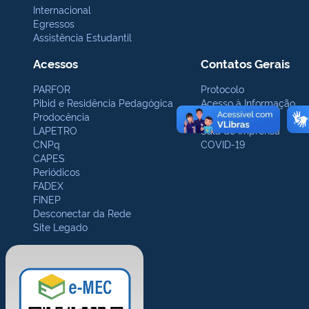
Internacional
Egressos
Assistência Estudantil
Acessos
Contatos Gerais
PARFOR
Protocolo
Pibid e Residência Pedagógica
Acesso à Informação
Prodocência
Ouvidoria
LAPETRO
Sala de Imprensa
CNPq
COVID-19
CAPES
Periódicos
FADEX
FINEP
Desconectar da Rede
Site Legado