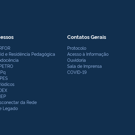
essos
Contatos Gerais
RFOR
Protocolo
bid e Residência Pedagógica
Acesso à Informação
odocência
Ouvidoria
PETRO
Sala de Imprensa
Pq
COVID-19
PES
riódicos
DEX
NEP
sconectar da Rede
te Legado