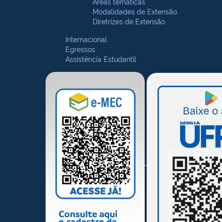
Áreas temáticas
Modalidades de Extensão
Diretrizes de Extensão
Internacional
Egressos
Assistência Estudantil