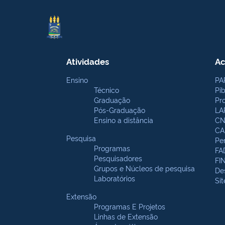
Atividades
Ac
Ensino
PA
Técnico
Pi
Graduação
Pr
Pós-Graduação
LA
Ensino a distância
CN
CA
Pesquisa
Pe
Programas
FA
Pesquisadores
FI
Grupos e Núcleos de pesquisa
De
Laboratórios
Si
Extensão
Programas E Projetos
Linhas de Extensão