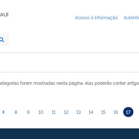
AUÍ
Acesso à Informação
Autenti
ategorias forem mostradas nesta página, elas poderão conter artigo
8
9
10
11
12
13
14
15
16
17