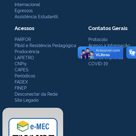
Internacional
Egressos
Assistência Estudantil
Acessos
Contatos Gerais
PARFOR
Protocolo
Pibid e Residência Pedagógica
Acesso à Informação
Prodocência
Ouvidoria
LAPETRO
Sala de Imprensa
CNPq
COVID-19
CAPES
Periódicos
FADEX
FINEP
Desconectar da Rede
Site Legado