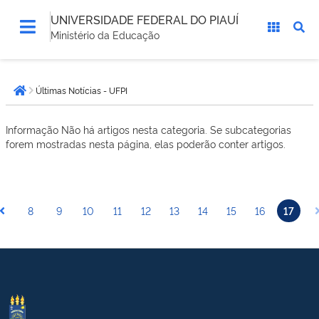
UNIVERSIDADE FEDERAL DO PIAUÍ
Ministério da Educação
Você
Últimas Notícias - UFPI
está
Página inicial
aqui:
Informação
Não há artigos nesta categoria. Se subcategorias
forem mostradas nesta página, elas poderão conter artigos.
8
9
10
11
12
13
14
15
16
17