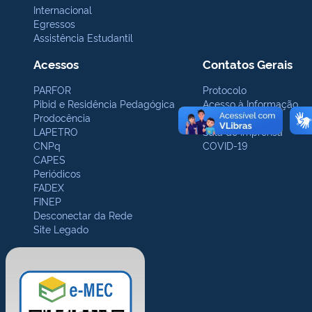
Internacional
Egressos
Assistência Estudantil
Acessos
Contatos Gerais
PARFOR
Protocolo
Pibid e Residência Pedagógica
Acesso à Informação
Prodocência
Ouvidoria
LAPETRO
Sala de Imprensa
CNPq
COVID-19
CAPES
Periódicos
FADEX
FINEP
Desconectar da Rede
Site Legado