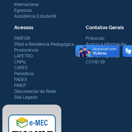
Internacional
Egressos
Assistência Estudantil
Acessos
Contatos Gerais
PARFOR
Protocolo
Pibid e Residência Pedagógica
Acesso à Informação
Prodocência
Ouvidoria
LAPETRO
Sala de Imprensa
CNPq
COVID-19
CAPES
Periódicos
FADEX
FINEP
Desconectar da Rede
Site Legado