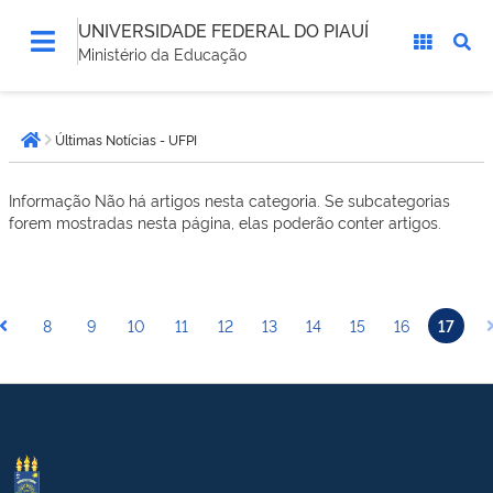
UNIVERSIDADE FEDERAL DO PIAUÍ
Ministério da Educação
Você
Últimas Notícias - UFPI
está
Página inicial
aqui:
Informação
Não há artigos nesta categoria. Se subcategorias
forem mostradas nesta página, elas poderão conter artigos.
8
9
10
11
12
13
14
15
16
17