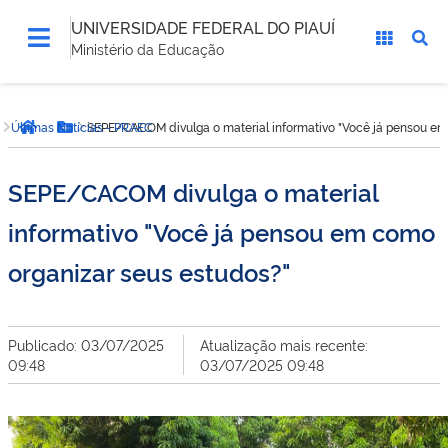
UNIVERSIDADE FEDERAL DO PIAUÍ
Ministério da Educação
Você
Últimas Notícias - PRAEC
SEPE/CACOM divulga o material informativo "Você já pensou em
está
Página inicial
Botão Menu
aqui:
SEPE/CACOM divulga o material
informativo "Você já pensou em como
organizar seus estudos?"
Publicado: 03/07/2025
Atualização mais recente:
09:48
03/07/2025 09:48