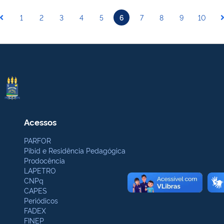
1
2
3
4
5
6
7
8
9
10
Acessos
PARFOR
Pibid e Residência Pedagógica
Prodocência
LAPETRO
CNPq
CAPES
Periódicos
FADEX
FINEP