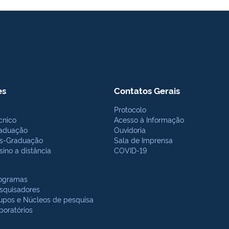
es
Contatos Gerais
Protocolo
cnico
Acesso à Informação
aduação
Ouvidoria
s-Graduação
Sala de Imprensa
sino a distância
COVID-19
ogramas
squisadores
upos e Núcleos de pesquisa
boratórios