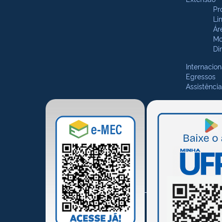
Pr
Li
Ár
Mo
Di
Internacion
Egressos
Assistência