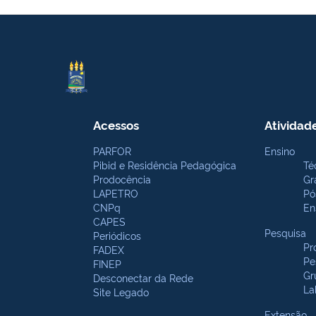
Acessos
Atividad
PARFOR
Ensino
Pibid e Residência Pedagógica
Té
Prodocência
Gr
LAPETRO
Pó
CNPq
En
CAPES
Pesquisa
Periódicos
Pr
FADEX
Pe
FINEP
Gr
Desconectar da Rede
La
Site Legado
Extensão