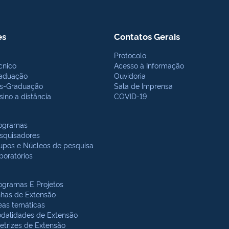
es
Contatos Gerais
Protocolo
cnico
Acesso à Informação
aduação
Ouvidoria
s-Graduação
Sala de Imprensa
sino a distância
COVID-19
ogramas
squisadores
upos e Núcleos de pesquisa
boratórios
ogramas E Projetos
nhas de Extensão
eas temáticas
dalidades de Extensão
retrizes de Extensão