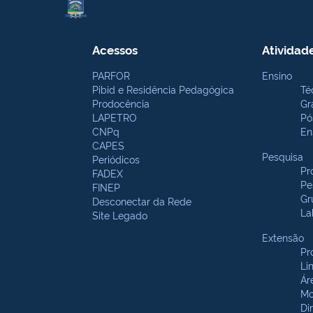
Acessos
Atividad
PARFOR
Ensino
Pibid e Residência Pedagógica
Té
Prodocência
Gr
LAPETRO
Pó
CNPq
En
CAPES
Pesquisa
Periódicos
Pr
FADEX
Pe
FINEP
Gr
Desconectar da Rede
La
Site Legado
Extensão
Pr
Li
Ár
Mo
Di