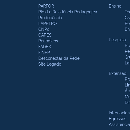
PARFOR
Ensino
Pibid e Residência Pedagógica
Té
Prodocência
Gr
LAPETRO
Pó
CNPq
En
CAPES
Pesquisa
Periódicos
Pr
FADEX
Pe
FINEP
Gr
Desconectar da Rede
La
Site Legado
Extensão
Pr
Li
Ár
Mo
Di
Internacion
Egressos
Assistência