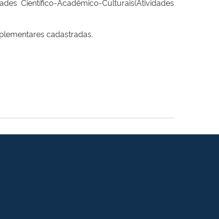
ades Científico-Acadêmico-Culturais(Atividades
mplementares cadastradas.