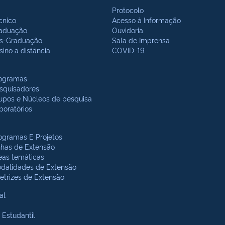
Protocolo
cnico
Acesso à Informação
aduação
Ouvidoria
s-Graduação
Sala de Imprensa
sino a distância
COVID-19
ogramas
squisadores
upos e Núcleos de pesquisa
boratórios
ogramas E Projetos
nhas de Extensão
eas temáticas
dalidades de Extensão
retrizes de Extensão
al
 Estudantil