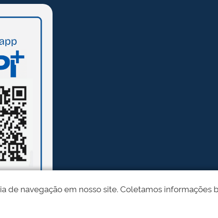
ia de navegação em nosso site. Coletamos informações bási