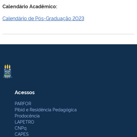
Calendário Acadêmico:
Calendário de Pós-Graduação 2023
Acessos
PARFOR
Pibid e Residência Pedagógica
Prodocência
LAPETRO
CNPq
CAPES