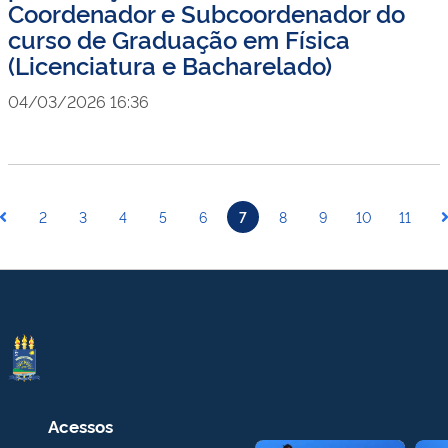
Coordenador e Subcoordenador do
curso de Graduação em Física
(Licenciatura e Bacharelado)
04/03/2026 16:36
2
3
4
5
6
7
8
9
10
11
Acessos