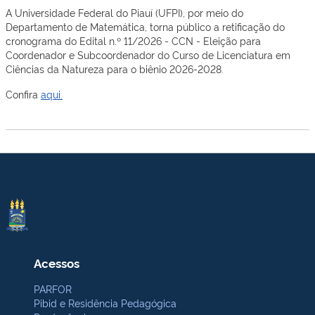
A Universidade Federal do Piauí (UFPI), por meio do
Departamento de Matemática, torna público a retificação
do
cronograma do Edital n.º 11/2026 -
CCN
-
Eleição para
Coordenador e Subcoordenador do Curso de Licenciatura em
Ciências da Natureza para o biênio 2026-2028.
Confira
aqui.
Acessos
PARFOR
Pibid e Residência Pedagógica