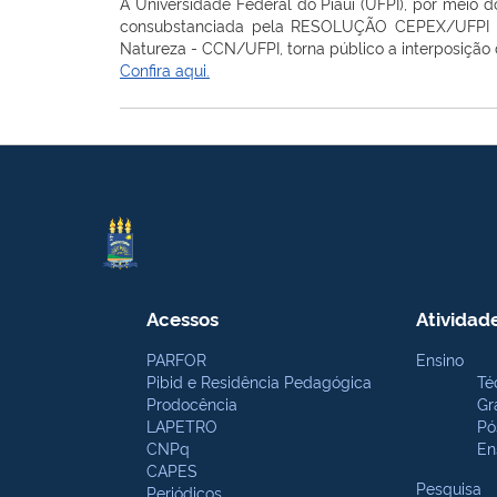
A Universidade Federal do Piauí (UFPI), por meio 
consubstanciada
pela
RESOLUÇÃO CEPEX/UFPI 
Natureza - CCN/UFPI
, torna público a interposição
Confira aqui.
Acessos
Atividad
PARFOR
Ensino
Pibid e Residência Pedagógica
Té
Prodocência
Gr
LAPETRO
Pó
CNPq
En
CAPES
Pesquisa
Periódicos