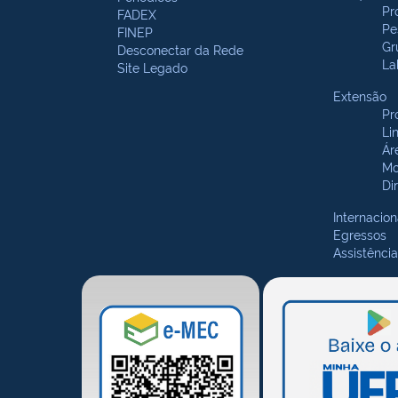
Pr
FADEX
Pe
FINEP
Gr
Desconectar da Rede
La
Site Legado
Extensão
Pr
Li
Ár
Mo
Di
Internacion
Egressos
Assistência