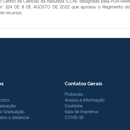
do Centro de Ciências da Natureza (CCN), designada pela
PORTARIA
n° 324 DE 8 DE AGOSTO DE 2022
que aprovou o
Regimento do
 de recursos.
es
Contatos Gerais
Protocolo
cnico
Acesso à Informação
aduação
Ouvidoria
s-Graduação
Sala de Imprensa
sino a distância
COVID-19